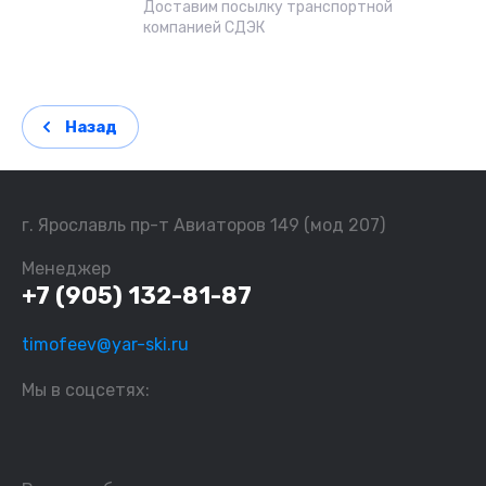
Доставим посылку транспортной
компанией СДЭК
Назад
г. Ярославль пр-т Авиаторов 149 (мод 207)
Менеджер
+7 (905) 132-81-87
timofeev@yar-ski.ru
Мы в соцсетях: